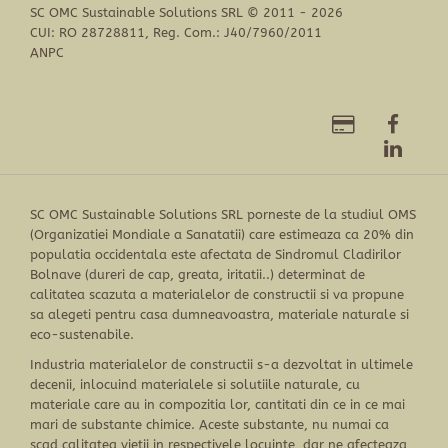
SC OMC Sustainable Solutions SRL © 2011 - 2026
CUI: RO 28728811, Reg. Com.: J40/7960/2011
ANPC
SC OMC Sustainable Solutions SRL porneste de la studiul OMS
(Organizatiei Mondiale a Sanatatii) care estimeaza ca 20% din
populatia occidentala este afectata de Sindromul Cladirilor
Bolnave (dureri de cap, greata, iritatii..) determinat de
calitatea scazuta a materialelor de constructii si va propune
sa alegeti pentru casa dumneavoastra, materiale naturale si
eco-sustenabile.
Industria materialelor de constructii s-a dezvoltat in ultimele
decenii, inlocuind materialele si solutiile naturale, cu
materiale care au in compozitia lor, cantitati din ce in ce mai
mari de substante chimice. Aceste substante, nu numai ca
scad calitatea vietii in respectivele locuinte, dar ne afecteaza