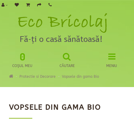
0
COŞUL MEU
CĂUTARE
MENIU
Protectie si Decorare
Vopsele din gama Bio
VOPSELE DIN GAMA BIO