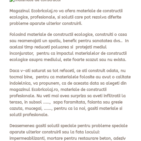
Magazinul Ecobricolaj.ro va ofera materiale de constructii
ecologice, profesionale, si solutii care pot rezolva diferite
probleme aparute ulterior construirii.
Folosind materiale de constructii ecologice, construiti o casa
sau reamenajati un spatiu, benefic pentru sanatatea dvs.. In
acelasi timp reduceti poluarea si protejati mediul
inconjurator, pentru ca impactul materialelor de constructii
ecologice asupra mediului, este foarte scazut sau nu exista.
Daca v-ati saturat sa tot refaceti, ce ati construit odata, nu
tocmai bine, pentru ca materialele folosite au avut o calitate
indoielnica, va propunem, ca de aceasta data sa alegeti din
magazinul Ecobricolaj.ro, materiale de constructii
profesionale. Nu veti mai avea surpriza sa aveti infiltratii la
terasa, in subsol ....., sapa faramitata, faianta sau gresie
cazuta, mucegai, ......, pentru ca la noi, gasiti materiale si
solutii profesionale.
Deasemenea gasiti solutii speciale pentru probleme speciale
aparute ulterior construirii sau la fata locului:
impermeabilizanti, mortare pentru restaurare beton, adeziv