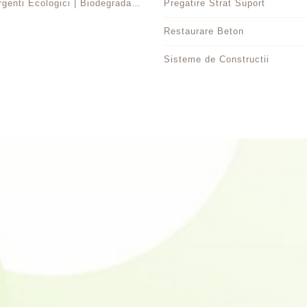
Detergenti Ecologici | Biodegradabili
Pregatire Strat Suport
Restaurare Beton
Sisteme de Constructii
VICII CLIENŢI
EXTRA
ONTACT
PRODUCĂTORI
ONTUL MEU
VOUCHERE CADOU
ETURNĂRI
AFILIAŢI
STORIC COMENZI
OFERTE SPECIALE
SH LIST
NEWSLETTER