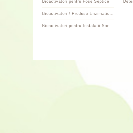
Bioactivatori pentru Fose Septice
Bioactivatori / Produse Enzimatice pentru Separatoare de Grasimi si Instalatii Sanitare
Bioactivatori pentru Instalatii Sanitare
INFORMAŢII
SER
COMANDA, PLATA SI LIVRARE
C
DESPRE NOI
C
DESPRE PRODUSE
R
DETERGENTI BIO
I
INTREBARI SI RASPUNSURI
WI