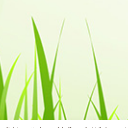
udiul OMS (Organizatiei Mondiale a Sanatatii) care estimeaza ca 20% din pop
 determinat de calitatea scazuta a materialelor de constructii si va propune sa 
ltimele decenii, inlocuind materialele si solutiile naturale, cu materiale care au
 calitatea vietii in respectivele locuinte, dar ne afecteaza in timp si sanata
ricolaj.ro
, va puteti reamenaja sau construi locuinta, creand un spatiu sanatos
mpactul asupra mediului.
co-sustenabile achizitionate de la
www.ecobricolaj.ro
.