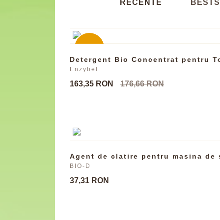
RECENTE
BESTS
-8%
Detergent Bio Concentrat pentru To
Enzybel
163,35 RON
176,66 RON
Agent de clatire pentru masina de 
BIO-D
37,31 RON