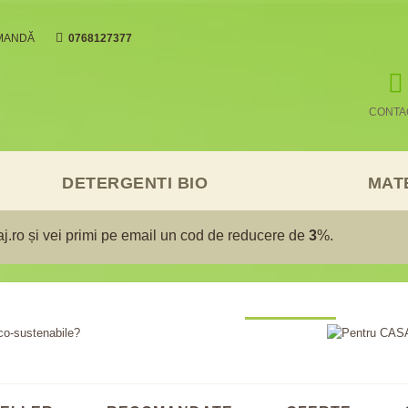
MANDĂ
0768127377
CONTA
DETERGENTI BIO
MAT
laj.ro și vei primi pe email un cod de reducere de
3
%.
URALE ȘI ECO-
PENTRU CASA 
BUNA SOLUTIE