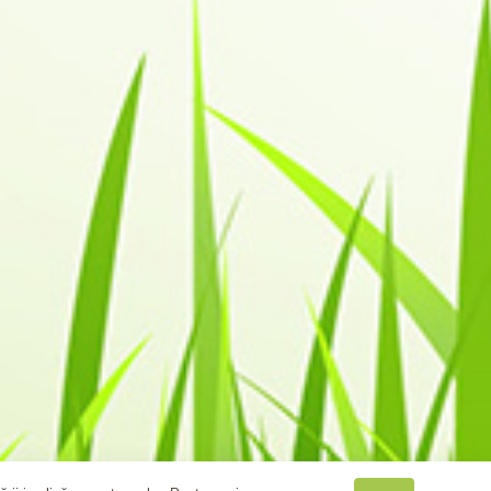
ulatia occidentala este afectata de Sindromul
alegeti pentru casa dumneavoastra, materiale naturale
 in compozitia lor, cantitati din ce in ce mai mari de
tea.
, in echilibru cu natura, caracterizat prin standarde