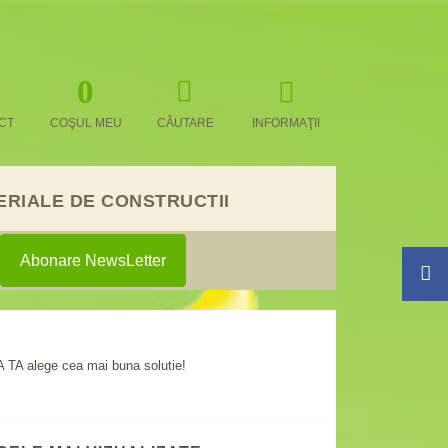
0
CT
COŞUL MEU
CĂUTARE
INFORMAŢII
ERIALE DE CONSTRUCTII
Abonare NewsLetter
TA ALEGE CEA MAI
!