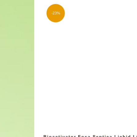
-23%
Bioactivator Fosa Septica Lichid L