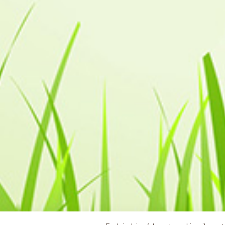
FRECVENTE
TERMENI SI CONDITII
POLITICA DE COOKIES SI GDPR
HARTA SITULUI
SC OMC Sustainable Solutions SRL © 2011 - 2026
CUI: RO 28728811, Reg. Com.: J40/7960/2011
ANPC
SC OMC Sustainable Solutions SRL porneste de la st
Cladirilor Bolnave (dureri de cap, greata, iritatii..)
si eco-sustenabile.
Industria materialelor de constructii s-a dezvoltat in u
substante chimice. Aceste substante, nu numai ca scad
Cu materialele oferite de noi prin magazinul
www.ecob
superioare in ceea ce priveste calitatea locuirii si i
Va invitam sa va bucurati de produsele naturale si e