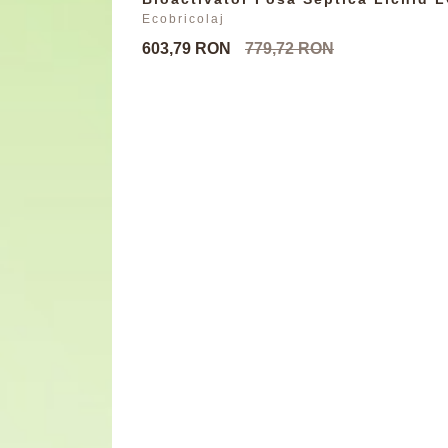
Ecobricolaj
603,79 RON
779,72 RON