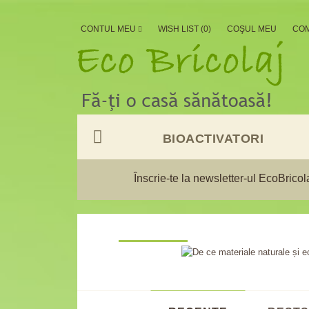
CONTUL MEU
WISH LIST (0)
COŞUL MEU
CO
BIOACTIVATORI
Înscrie-te la newsletter-ul EcoBrico
DE CE MATERIALE NAT
SUSTENABILE?