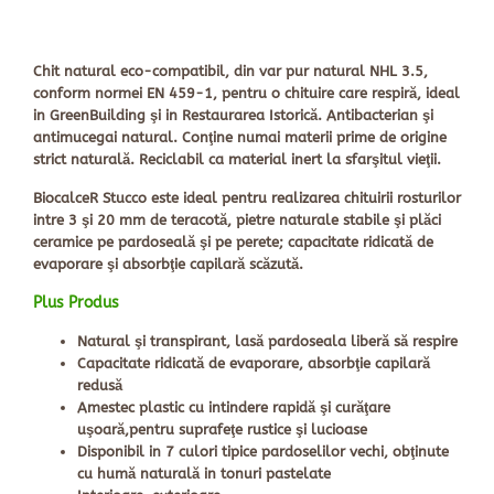
Chit natural eco-compatibil, din var pur natural NHL 3.5,
conform normei EN 459-1, pentru o chituire care respiră, ideal
in GreenBuilding şi in Restaurarea Istorică. Antibacterian şi
antimucegai natural. Conţine numai materii prime de origine
strict naturală. Reciclabil ca material inert la sfarşitul vieţii.
BiocalceR Stucco este ideal pentru realizarea chituirii rosturilor
intre 3 şi 20 mm de teracotă, pietre naturale stabile şi plăci
ceramice pe pardoseală şi pe perete; capacitate ridicată de
evaporare şi absorbţie capilară scăzută.
Plus Produs
Natural şi transpirant, lasă pardoseala liberă să respire
Capacitate ridicată de evaporare, absorbţie capilară
redusă
Amestec plastic cu intindere rapidă şi curăţare
uşoară,pentru suprafeţe rustice şi lucioase
Disponibil in 7 culori tipice pardoselilor vechi, obţinute
cu humă naturală in tonuri pastelate