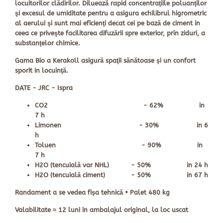
locuitorilor clădirilor. Diluează rapid concentraţiile poluanţilor
şi excesul de umiditate pentru a asigura echilibrul higrometric
al aerului şi sunt mai eficienţi decat cei pe bază de ciment in
ceea ce priveşte facilitarea difuzării spre exterior, prin ziduri, a
substanţelor chimice.
Gama Bio a Kerakoll asigură spaţii sănătoase şi un confort
sporit in locuinţă.
DATE - JRC - Ispra
CO2 - 62% in
7 h
Limonen - 30% in 6
h
Toluen - 90% in
7 h
H2O (tencuială var NHL) - 50% in 24 h
H2O (tencuială ciment) - 50% in 67 h
Randament
a se vedea fişa tehnică •
Palet
480 kg
Valabilitate
≈ 12 luni in ambalajul original, la loc uscat