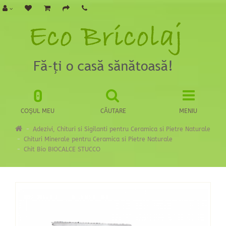
0
COŞUL MEU
CĂUTARE
MENIU
Adezivi, Chituri si Sigilanti pentru Ceramica si Pietre Naturale
Chituri Minerale pentru Ceramica si Pietre Naturale
Chit Bio BIOCALCE STUCCO