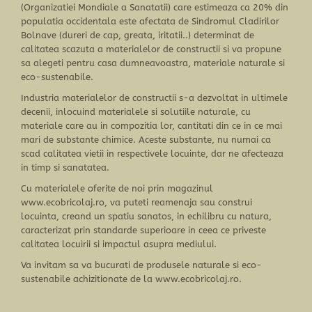
(Organizatiei Mondiale a Sanatatii) care estimeaza ca 20% din
populatia occidentala este afectata de Sindromul Cladirilor
Bolnave (dureri de cap, greata, iritatii..) determinat de
calitatea scazuta a materialelor de constructii si va propune
sa alegeti pentru casa dumneavoastra, materiale naturale si
eco-sustenabile.
Industria materialelor de constructii s-a dezvoltat in ultimele
decenii, inlocuind materialele si solutiile naturale, cu
materiale care au in compozitia lor, cantitati din ce in ce mai
mari de substante chimice. Aceste substante, nu numai ca
scad calitatea vietii in respectivele locuinte, dar ne afecteaza
in timp si sanatatea.
Cu materialele oferite de noi prin magazinul
www.ecobricolaj.ro
, va puteti reamenaja sau construi
locuinta, creand un spatiu sanatos, in echilibru cu natura,
caracterizat prin standarde superioare in ceea ce priveste
calitatea locuirii si impactul asupra mediului.
Va invitam sa va bucurati de produsele naturale si eco-
sustenabile achizitionate de la
www.ecobricolaj.ro
.