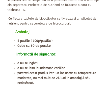
separator sau se suspenda cu o plasa din plastic sub nivelul apei
din separator. Pachetele de nutrienti se folosesc o data cu
tabletele HC.
Cu fiecare tableta de bioactivator se livreaza si un pliculet de
nutrient pentru separatoare de hidrocarburi.
Ambalaj
4 pastile ( 100g/pastila )
Cutie cu 60 de pastile
Informatii de siguranta:
a nu se inghiti
a nu se lasa la indemana copiilor
pastrati acest produs intr-un loc uscat cu temperatura
moderata, nu mai mult de 24 luni in ambalajul său
nedesfacut.