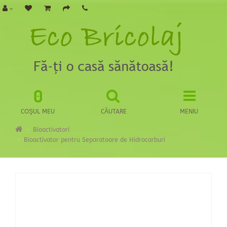
0
COŞUL MEU
CĂUTARE
MENIU
Bioactivatori
Bioactivator pentru Separatoare de Hidrocarburi