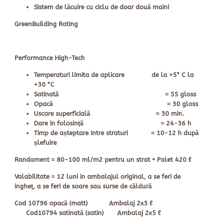
Sistem de lăcuire cu ciclu de doar două maini
GreenBuilding Rating
Performance High-Tech
Temperaturi limita de aplicare de la +5° C la
+30 °C
Satinată ≈ 55 gloss
Opacă ≈ 30 gloss
Uscare superficială ≈ 30 min.
Dare in folosinţă ≈ 24-36 h
Timp de așteptare intre straturi ≈ 10-12 h după
șlefuire
Randament
≈ 80-100 ml/m2 pentru un strat •
Palet
420 ℓ
Valabilitate
≈ 12 luni in ambalajul original, a se feri de
ingheţ, a se feri de soare sau surse de căldură
Cod
10796 opacă (matt)
Ambalaj
2x5 ℓ
Cod
10794 satinată (satin)
Ambalaj
2x5 ℓ