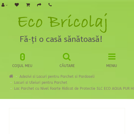
0
COŞUL MEU
CĂUTARE
MENIU
Adezivi si Lacuri pentru Parchet si Pardoseli
Lacuri si Uleiuri pentru Parchet
Lac Parchet cu Nivel Foarte Ridicat de Protectie SLC ECO AQUA PUR H