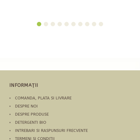
INFORMAŢII
COMANDA, PLATA SI LIVRARE
DESPRE NOI
DESPRE PRODUSE
DETERGENTI BIO
INTREBARI SI RASPUNSURI FRECVENTE
TERMENI SI CONDITII