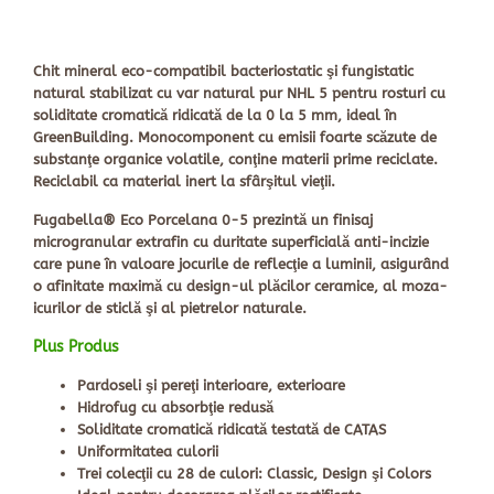
Chit mineral eco-compatibil bacteriostatic şi fungistatic
natural stabilizat cu var natural pur NHL 5 pentru rosturi cu
soliditate cromatică ridicată de la 0 la 5 mm, ideal în
GreenBuilding. Monocomponent cu emisii foarte scăzute de
substanţe organice volatile, conţine materii prime reciclate.
Reciclabil ca material inert la sfârşitul vieţii.
Fugabella® Eco Porcelana 0-5 prezintă un finisaj
microgranular extrafin cu duritate superficială anti-incizie
care pune în valoare jocurile de reflecţie a luminii, asigurând
o afinitate maximă cu design-ul plăcilor ceramice, al moza­
icurilor de sticlă şi al pietrelor naturale.
Plus Produs
Pardoseli şi pereţi interioare, exterioare
Hidrofug cu absorbţie redusă
Soliditate cromatică ridicată testată de CATAS
Uniformitatea culorii
Trei colecţii cu 28 de culori: Classic, Design şi Colors