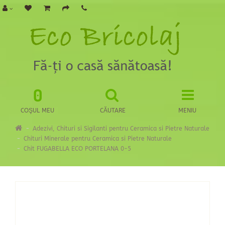
0
COŞUL MEU
CĂUTARE
MENIU
Adezivi, Chituri si Sigilanti pentru Ceramica si Pietre Naturale
Chituri Minerale pentru Ceramica si Pietre Naturale
Chit FUGABELLA ECO PORTELANA 0-5