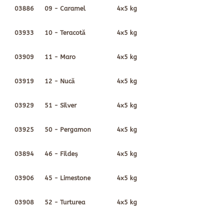
03886
09 - Caramel
4x5 kg
03933
10 - Teracotă
4x5 kg
03909
11 - Maro
4x5 kg
03919
12 - Nucă
4x5 kg
03929
51 - Silver
4x5 kg
03925
50 - Pergamon
4x5 kg
03894
46 - Fildeş
4x5 kg
03906
45 - Limestone
4x5 kg
03908
52 - Turturea
4x5 kg