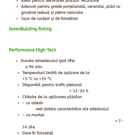
Ideal pentru decorarea plăci­lor rectificate
Adecvat pentru gresie porţelanată, ceramică, plăci cu
grosime redusă şi pietre naturale
Uşor de curăţat şi de întreţinut
GreenBuilding Rating
Performance High-Tech
Durata amestecului (pot life)
≥ 90 min.
Temperaturi limitã de aplicare de la
+5 °C la +35 °C
Disponibil pentru trafic pietonal
≈ 12-24 h
Chituire de la aplicarea plăcilor:
- cu adeziv
vezi datele caracteristice ale adezivului
- cu mortar
≈ 7-
14 zile
Dare în folosinţă