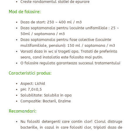
Creste randamentul statiei de epurare
Mod de folosire:
Doza de start: 250 ~ 400 ml / m3
Doza saptamanala pentru locuinte unifamiliale : 25 ~
50ml / saptamana / m3
Doza saptamanala pentru fose colective (locuinte
multifamiliale, pensiuni): 150 ml / saptamana / m3
Varsati doza in wc si trageti apa. Tratati de preferinta
seara, cand instalatia este folosita mai putin.
O folosire regulata garanteaza succesul tratamentului
Caracteristici produs:
Aspect: Lichid
pH: 7,0±0,5
Solubilitate: Solubila in apa
Compozitie: Bacterii, Enzime
Recomandari:
Nu folositi detergenti care contin clor! Clorul distruge
bacteriile, in cazul in care folositi clor, triplati doza de