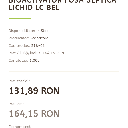
BIOACTIVATOR FOSA SEPTICA
LICHID LC BEL
Disponibilitate:
În Stoc
Producător:
Ecobricolaj
Cod produs:
578-01
Pret / l TVA inclus: 164,15 RON
Cantitatea:
1.00l
Preț special:
131,89 RON
Preț vechi:
164,15 RON
Economisești: