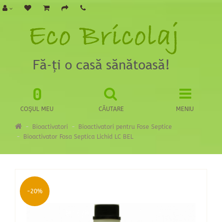
0
COŞUL MEU
CĂUTARE
MENIU
Bioactivatori
Bioactivatori pentru Fose Septice
Bioactivator Fosa Septica Lichid LC BEL
-20%