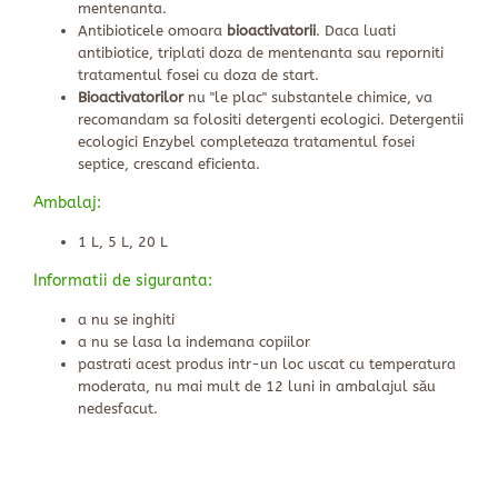
mentenanta.
Antibioticele omoara
bioactivatorii
. Daca luati
antibiotice, triplati doza de mentenanta sau reporniti
tratamentul fosei cu doza de start.
Bioactivatorilor
nu "le plac" substantele chimice, va
recomandam sa folositi detergenti ecologici. Detergentii
ecologici Enzybel completeaza tratamentul fosei
septice, crescand eficienta.
Ambalaj:
1 L, 5 L, 20 L
Informatii de siguranta:
a nu se inghiti
a nu se lasa la indemana copiilor
pastrati acest produs intr-un loc uscat cu temperatura
moderata, nu mai mult de 12 luni in ambalajul său
nedesfacut.