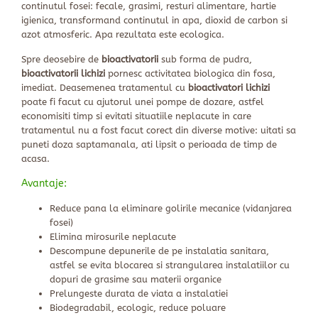
continutul fosei: fecale, grasimi, resturi alimentare, hartie
igienica, transformand continutul in apa, dioxid de carbon si
azot atmosferic. Apa rezultata este ecologica.
Spre deosebire de
bioactivatorii
sub forma de pudra,
bioactivatorii lichizi
pornesc activitatea biologica din fosa,
imediat. Deasemenea tratamentul cu
bioactivatori lichizi
poate fi facut cu ajutorul unei pompe de dozare, astfel
economisiti timp si evitati situatiile neplacute in care
tratamentul nu a fost facut corect din diverse motive: uitati sa
puneti doza saptamanala, ati lipsit o perioada de timp de
acasa.
Avantaje:
Reduce pana la eliminare golirile mecanice (vidanjarea
fosei)
Elimina mirosurile neplacute
Descompune depunerile de pe instalatia sanitara,
astfel se evita blocarea si strangularea instalatiilor cu
dopuri de grasime sau materii organice
Prelungeste durata de viata a instalatiei
Biodegradabil, ecologic, reduce poluare