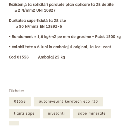
Rezistenţă la solicitări paralele plan aplicare la 28 de zile
≥ 2 N/mm2 UNI 10827
Duritatea superficială la 28 zile
≥ 90 N/mm2 EN 13892-6
•
Randament
≈ 1,6 kg/m2 pe mm de grosime •
Palet
1500 kg
•
Valabilitate
≈ 6 luni
in
ambalajul original, la loc uscat
Cod
01558
Ambalaj
25 kg
Etichete:
01558
autonivelant keratech eco r30
lianti sape
nivelanti
sape minerale