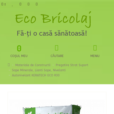
0
COŞUL MEU
CĂUTARE
MENIU
Materiale de Constructii
Pregatire Strat Suport
Sape Minerale, Lianti Sape, Nivelanti
Autonivelant KERATECH ECO R30