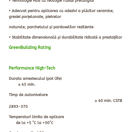
•
Tehnologie HDE cu reologie fluidă prelungită
•
Adecvat pentru aplicarea cu adezivi a plăcilor ceramice,
gresiei porţelanate, pietrelor
naturale, parchetului şi pardoselilor reziliente
•
Stabilitate dimensională şi durabilitate ridicată a prestaţiilor
GreenBuilding Rating
Performance High-Tech
Durata amestecului (pot life)
≥ 45 min.
Timp de autonivelare
≥ 40 min. CSTB
2893-370
Temperaturi limita de aplicare
de la +5
˚
C la +30
˚
C