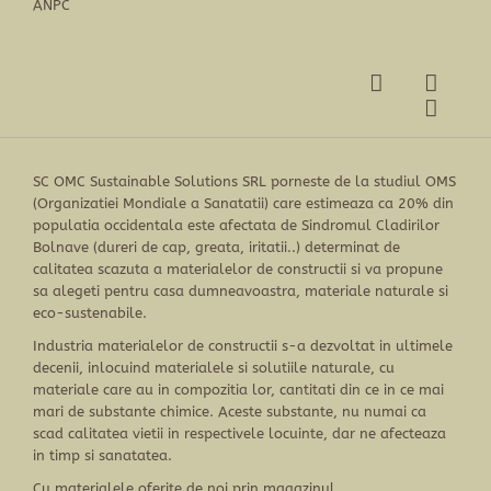
ANPC
SC OMC Sustainable Solutions SRL porneste de la studiul OMS
(Organizatiei Mondiale a Sanatatii) care estimeaza ca 20% din
populatia occidentala este afectata de Sindromul Cladirilor
Bolnave (dureri de cap, greata, iritatii..) determinat de
calitatea scazuta a materialelor de constructii si va propune
sa alegeti pentru casa dumneavoastra, materiale naturale si
eco-sustenabile.
Industria materialelor de constructii s-a dezvoltat in ultimele
decenii, inlocuind materialele si solutiile naturale, cu
materiale care au in compozitia lor, cantitati din ce in ce mai
mari de substante chimice. Aceste substante, nu numai ca
scad calitatea vietii in respectivele locuinte, dar ne afecteaza
in timp si sanatatea.
Cu materialele oferite de noi prin magazinul